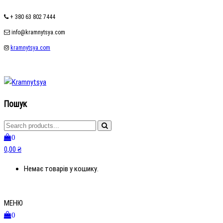
+ 380 63 802 7444
info@kramnytsya.com
kramnytsya.com
kramnytsya.com
Розумний вибір
Пошук
0
0,00 ₴
Немає товарів у кошику.
МЕНЮ
0