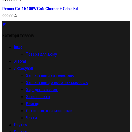
Remax CA-15 100W GaN Charger + Cable Kit
999,00
₴
Категорії товарів
Iнше
Товари для дому
Xiaomi
Аксесуари
Запчастини для телефонів
Запчастини до роботів-пилососів
Зарядні та кабелі
Захисне скло
Ремінці
Селфі-палки та моноподи
Чохли
Взуття