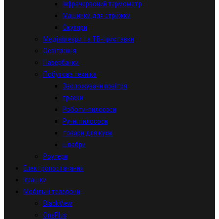
Інфрачервоний термометр
Машинки для стрижки
Окуляри
Медіаплеєри та ТВ-приставки
Освітлення
Павербанки
Побутова техніка
Зволожувачи повітря
праски
Роботи-пилососи
Ручні пилососи
товари для кухні
швабри
Роутери
Електропостачання
Іграшки
Мобільні телефони
BlackView
OnePlus