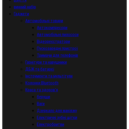
Взуття
винний набір
Гаджети
Автомобільні товари
Автокомпресори
Автомобільні пилососи
Відеореєстратори
Пускозарядні пристрої
Тримачи для телефонів
Гарнітури та навушники
ДБЖ та батареї
Інструменти та мультітули
Колонки Bluetooth
Краса та здоров'я
беруши
Ваги
Дзеркало для макіяжу
Електричні зубні щітки
Електробритви