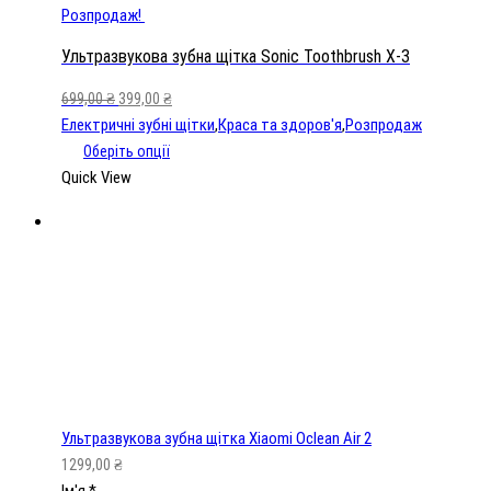
Розпродаж!
Ультразвукова зубна щітка Sonic Toothbrush X-3
699,00
₴
399,00
₴
Електричні зубні щітки
,
Краса та здоров'я
,
Розпродаж
Оберіть опції
Quick View
Ультразвукова зубна щітка Xiaomi Oclean Air 2
1299,00
₴
Ім'я
*