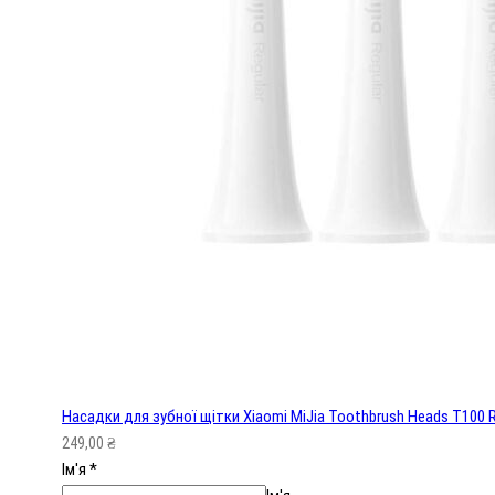
Насадки для зубної щітки Xiaomi MiJia Toothbrush Heads T100 R
249,00
₴
Ім'я
*