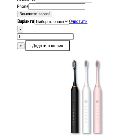
Phone
Замовити зараз!
Варіанти
Очистити
-
Ультразвукова
зубна
Додати в кошик
+
щітка
Sonic
Toothbrush
X-
3
кількість