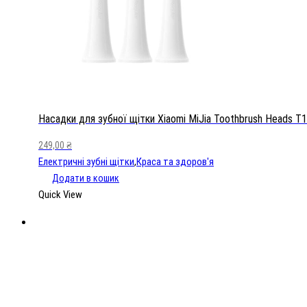
Regular
кількість
Насадки для зубної щітки Xiaomi MiJia Toothbrush Heads T1
249,00
₴
Електричні зубні щітки
,
Краса та здоров'я
Додати в кошик
Quick View