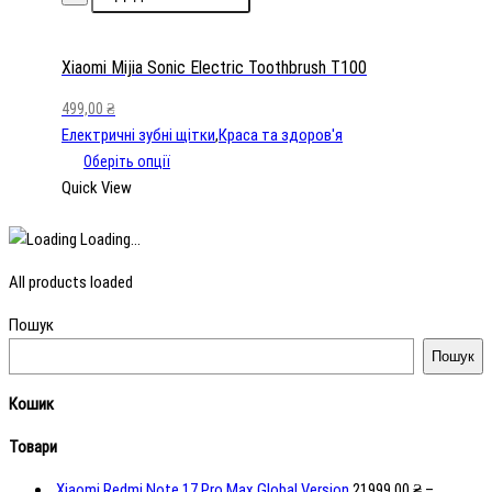
Sonic
Electric
Toothbrush
Xiaomi Mijia Sonic Electric Toothbrush T100
T100
499,00
₴
кількість
Електричні зубні щітки
,
Краса та здоров'я
Оберіть опції
Quick View
Loading...
All products loaded
Пошук
Пошук
Кошик
Товари
Xiaomi Redmi Note 17 Pro Max Global Version
21999,00
₴
–