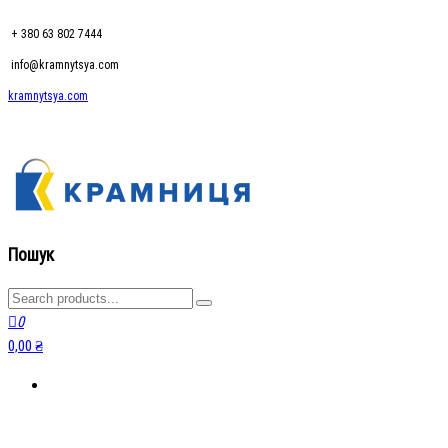
+ 380 63 802 7444
info@kramnytsya.com
kramnytsya.com
kramnytsya.com
Розумний вибір
Пошук
0
0,00 ₴