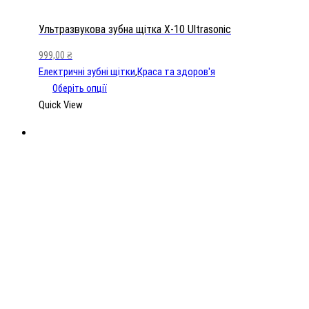
X-
10
Ультразвукова зубна щітка X-10 Ultrasonic
Ultrasonic
999,00
₴
кількість
Електричні зубні щітки
,
Краса та здоров'я
Оберіть опції
Quick View