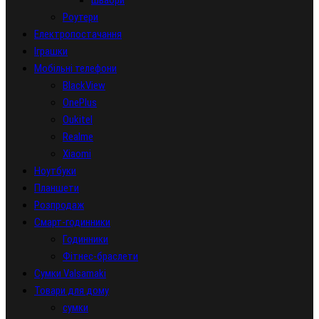
швабри
Роутери
Електропостачання
Іграшки
Мобільні телефони
BlackView
OnePlus
Oukitel
Realme
Xiaomi
Ноутбуки
Планшети
Розпродаж
Смарт-годинники
Годинники
Фітнес-браслети
Сумки Valsamaki
Товари для дому
сумки