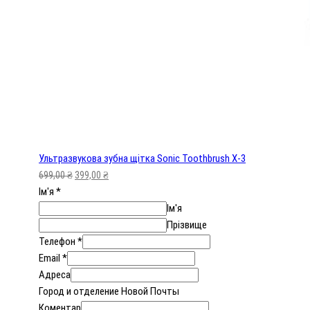
Ультразвукова зубна щітка Sonic Toothbrush X-3
699,00
₴
399,00
₴
Ім'я
*
Ім'я
Прізвище
Телефон
*
Email
*
Адреса
Город и отделение Новой Почты
Коментар