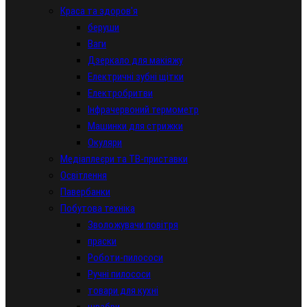
Краса та здоров'я
беруши
Ваги
Дзеркало для макіяжу
Електричні зубні щітки
Електробритви
Інфрачервоний термометр
Машинки для стрижки
Окуляри
Медіаплеєри та ТВ-приставки
Освітлення
Павербанки
Побутова техніка
Зволожувачи повітря
праски
Роботи-пилососи
Ручні пилососи
товари для кухні