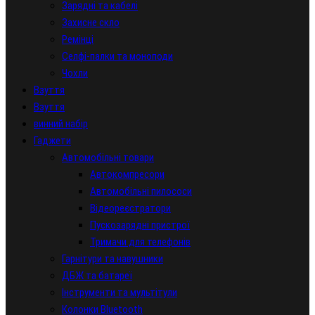
Зарядні та кабелі
Захисне скло
Ремінці
Селфі-палки та моноподи
Чохли
Взуття
Взуття
винний набір
Гаджети
Автомобільні товари
Автокомпресори
Автомобільні пилососи
Відеореєстратори
Пускозарядні пристрої
Тримачи для телефонів
Гарнітури та навушники
ДБЖ та батареї
Інструменти та мультітули
Колонки Bluetooth