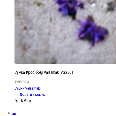
Сумка Крос-боді Valsamaki VS2301
1999,00
₴
Сумки Valsamaki
Додати в кошик
Quick View
←