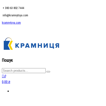
+ 380 63 802 7444
info@kramnytsya.com
kramnytsya.com
kramnytsya.com
Розумний вибір
Пошук
0
0,00 ₴