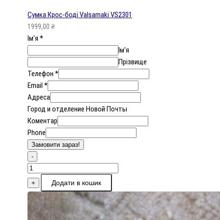
Сумка Крос-боді Valsamaki VS2301
1999,00
₴
Ім'я
*
Ім'я
Прізвище
Телефон
*
Email
*
Адреса
Город и отделение Новой Почты
Коментар
Phone
Замовити зараз!
-
Сумка
Крос-
Додати в кошик
+
боді
Valsamaki
VS2301