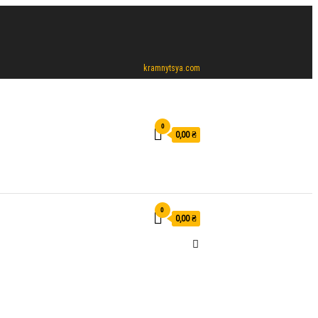
kramnytsya.com
0
0,00 ₴
0
0,00 ₴