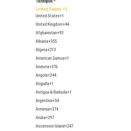
Телефон
*
'
і
я
з
United States +1
в
United States
+1
и
щ
United Kingdom
+44
е
Afghanistan
+93
Albania
+355
Algeria
+213
American Samoa
+1
Andorra
+376
Angola
+244
Anguilla
+1
Antigua & Barbuda
+1
Argentina
+54
Armenia
+374
Aruba
+297
Ascension Island
+247