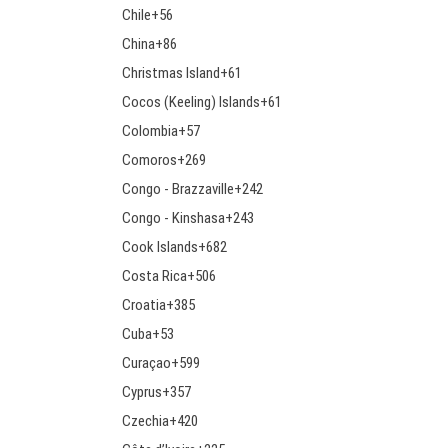
Chile
+56
China
+86
Christmas Island
+61
Cocos (Keeling) Islands
+61
Colombia
+57
Comoros
+269
Congo - Brazzaville
+242
Congo - Kinshasa
+243
Cook Islands
+682
Costa Rica
+506
Croatia
+385
Cuba
+53
Curaçao
+599
Cyprus
+357
Czechia
+420