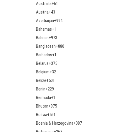
Australia
+61
Austria
+43
Azerbaijan
+994
Bahamas
+1
Bahrain
+973
Bangladesh
+880
Barbados
+1
Belarus
+375
Belgium
+32
Belize
+501
Benin
+229
Bermuda
+1
Bhutan
+975
Bolivia
+591
Bosnia & Herzegovina
+387
Botswana
+267