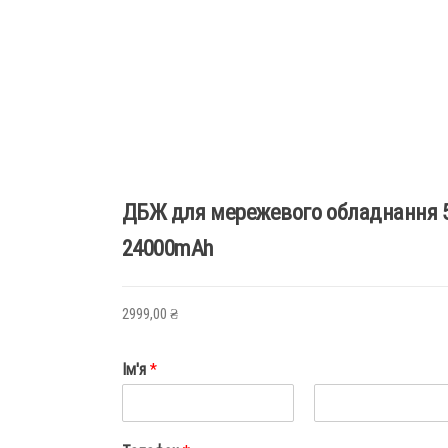
ДБЖ для мережевого обладнання 5
24000mAh
2999,00
₴
Ім'я
*
І
П
м
р