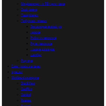
Медіаплеєри та ТВ-приставки
Освітлення
Павербанки
Побутова техніка
Зволожувачи повітря
праски
Роботи-пилососи
Ручні пилососи
товари для кухні
швабри
Роутери
Електропостачання
Іграшки
Мобільні телефони
BlackView
OnePlus
Oukitel
Realme
Xiaomi