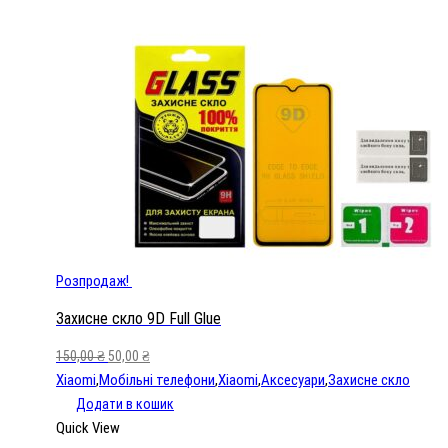
Full
Glue
кількість
Розпродаж!
Захисне скло 9D Full Glue
150,00
₴
50,00
₴
Xiaomi
,
Мобільні телефони
,
Xiaomi
,
Аксесуари
,
Захисне скло
Додати в кошик
Quick View