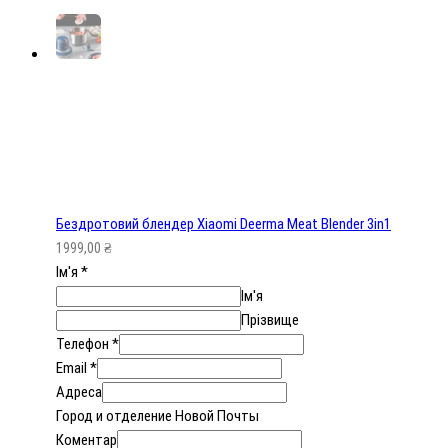
Бездротовий блендер Xiaomi Deerma Meat Blender 3in1
1999,00
₴
Ім'я
*
Ім'я
Прізвище
Телефон
*
Email
*
Адреса
Город и отделение Новой Почты
Коментар