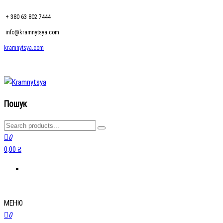
+ 380 63 802 7444
info@kramnytsya.com
kramnytsya.com
kramnytsya.com
Розумний вибір
Пошук
0
0,00 ₴
МЕНЮ
0