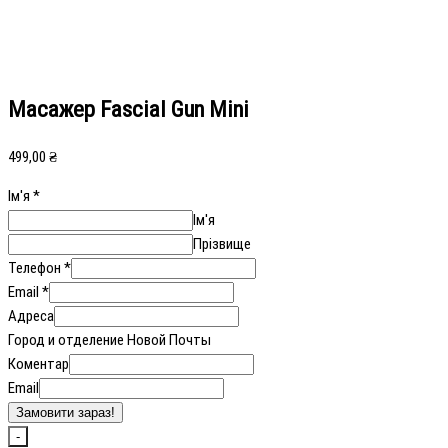
Масажер Fascial Gun Mini
499,00
₴
Ім'я
*
Ім'я
Прізвище
Телефон
*
Email
*
Адреса
Город и отделение Новой Почты
Коментар
Email
Замовити зараз!
-