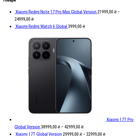
Xiaomi Redmi Note 17 Pro Max Global Version
21999,00
₴
–
24999,00
₴
Xiaomi Redmi Watch 6 Global
3999,00
₴
Xiaomi 17T Pro
Global Version
38999,00
₴
–
42999,00
₴
Xiaomi 17T Global Version
29999,00
₴
–
32999,00
₴