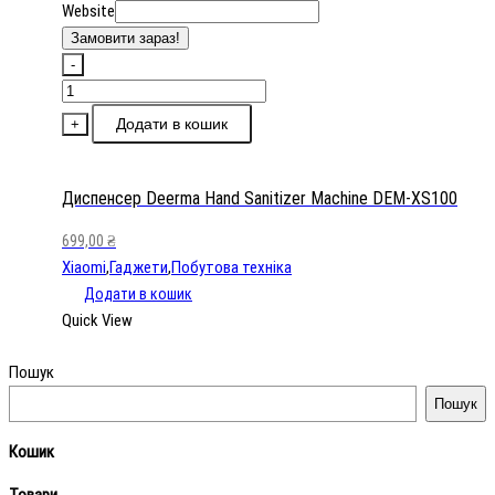
Website
Замовити зараз!
-
Диспенсер
Deerma
Додати в кошик
+
Hand
Sanitizer
Machine
Диспенсер Deerma Hand Sanitizer Machine DEM-XS100
DEM-
699,00
₴
XS100
Xiaomi
,
Гаджети
,
Побутова техніка
кількість
Додати в кошик
Quick View
Пошук
Пошук
Кошик
Товари