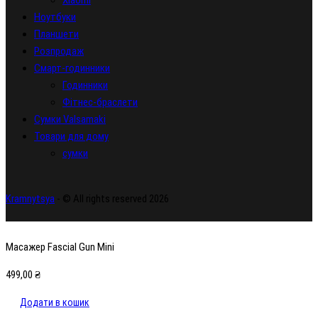
Ноутбуки
Планшети
Розпродаж
Смарт-годинники
Годинники
Фітнес-браслети
Сумки Valsamaki
Товари для дому
сумки
Kramnytsya
- © All rights reserved 2026
Масажер Fascial Gun Mini
499,00
₴
Додати в кошик