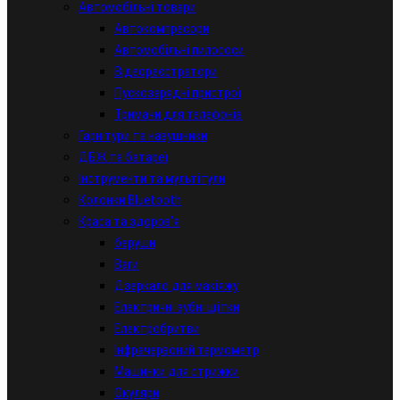
Автомобільні товари
Автокомпресори
Автомобільні пилососи
Відеореєстратори
Пускозарядні пристрої
Тримачи для телефонів
Гарнітури та навушники
ДБЖ та батареї
Інструменти та мультітули
Колонки Bluetooth
Краса та здоров'я
беруши
Ваги
Дзеркало для макіяжу
Електричні зубні щітки
Електробритви
Інфрачервоний термометр
Машинки для стрижки
Окуляри