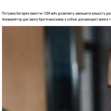
Потужна батарея ємністю 1200 мАч дозволить зменшити кількість раз
Aĸĸyмулятор дає змогу брати маccaжер з собою для використання в тре