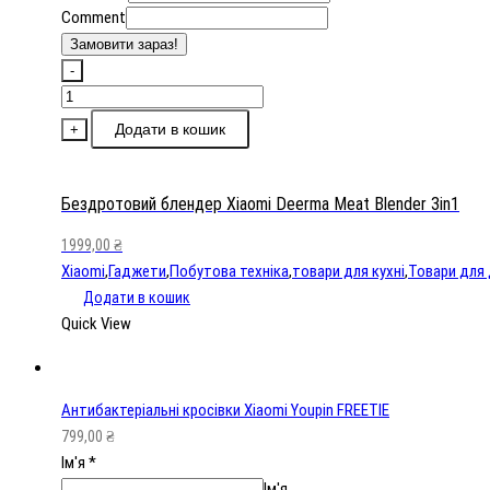
Comment
Замовити зараз!
-
Бездротовий
блендер
Додати в кошик
+
Xiaomi
Deerma
Meat
Бездротовий блендер Xiaomi Deerma Meat Blender 3in1
Blender
1999,00
₴
3in1
Xiaomi
,
Гаджети
,
Побутова техніка
,
товари для кухні
,
Товари для
кількість
Додати в кошик
Quick View
Антибактеріальні кросівки Xiaomi Youpin FREETIE
799,00
₴
Ім'я
*
Ім'я