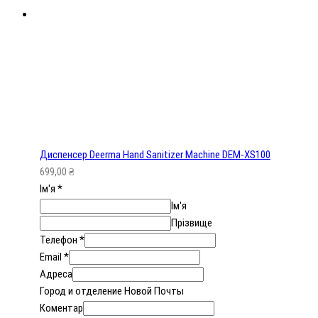
Диспенсер Deerma Hand Sanitizer Machine DEM-XS100
699,00
₴
Ім'я
*
Ім'я
Прізвище
Телефон
*
Email
*
Адреса
Город и отделение Новой Почты
Коментар