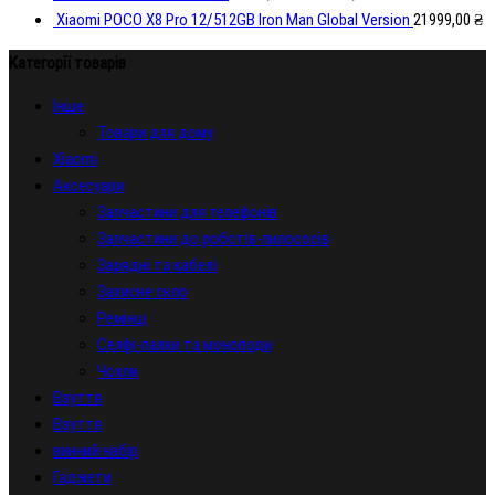
Xiaomi POCO X8 Pro 12/512GB Iron Man Global Version
21999,00
₴
Категорії товарів
Iнше
Товари для дому
Xiaomi
Аксесуари
Запчастини для телефонів
Запчастини до роботів-пилососів
Зарядні та кабелі
Захисне скло
Ремінці
Селфі-палки та моноподи
Чохли
Взуття
Взуття
винний набір
Гаджети