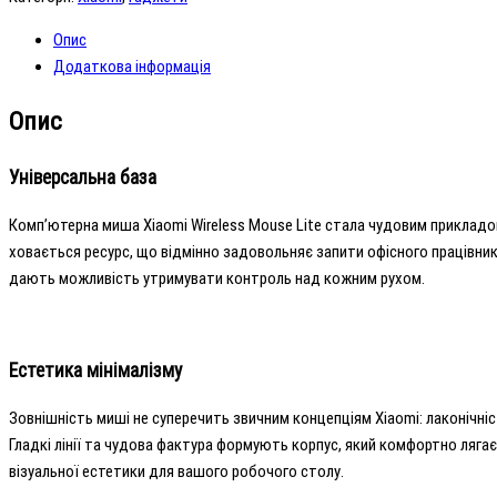
Lite
Black
Опис
кількість
Додаткова інформація
Опис
Універсальна база
Комп’ютерна миша Xiaomi Wireless Mouse Lite стала чудовим прикладом а
ховається ресурс, що відмінно задовольняє запити офісного працівник
дають можливість утримувати контроль над кожним рухом.
Естетика мінімалізму
Зовнішність миші не суперечить звичним концепціям Xiaomi: лаконічніс
Гладкі лінії та чудова фактура формують корпус, який комфортно лягає
візуальної естетики для вашого робочого столу.