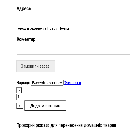
Адреса
Город и отделение Новой Почты
Коментар
Замовити зараз!
Варіації
Очистити
-
Прозорий
рюкзак
Додати в кошик
+
для
перенесення
домашніх
Прозорий рюкзак для перенесення домашніх тварин