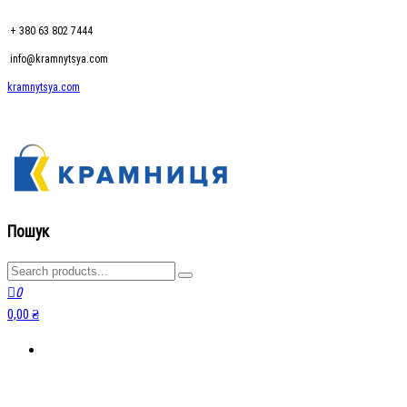
+ 380 63 802 7444
info@kramnytsya.com
kramnytsya.com
kramnytsya.com
Розумний вибір
Пошук
0
0,00 ₴