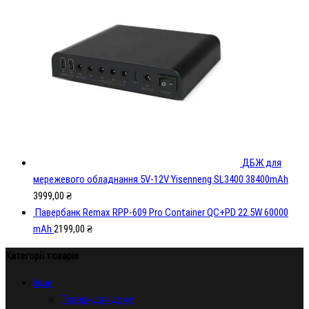
ДБЖ для
мережевого обладнання 5V-12V Yisenneng SL3400 38400mAh
3999,00
₴
Павербанк Remax RPP-609 Pro Container QC+PD 22.5W 60000
mAh
2199,00
₴
Категорії товарів
Iнше
Товари для дому