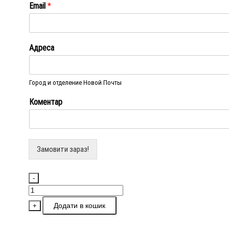
Email
*
Адреса
Город и отделение Новой Почты
Коментар
Замовити зараз!
-
Чохол-
клавіатура
Додати в кошик
+
з
підсвічуванням