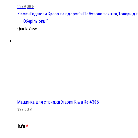
тварин
1399,00
₴
кількість
Xiaomi
,
Гаджети
,
Краса та здоров'я
,
Побутова техніка
,
Товари дл
Оберіть опції
Quick View
Машинка для стрижки Xiaomi Riwa Re-6305
999,00
₴
Ім'я
*