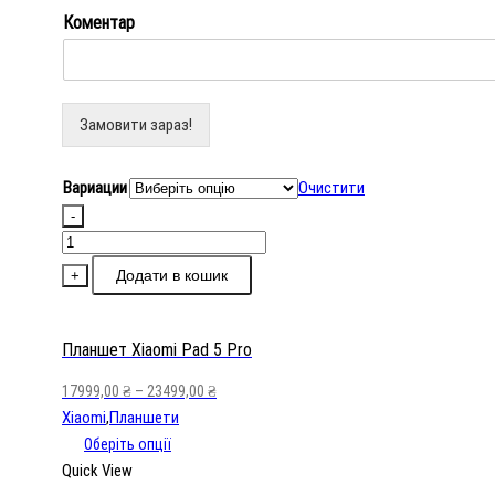
Коментар
Замовити зараз!
Вариации
Очистити
-
Планшет
Xiaomi
Додати в кошик
+
Pad
5
Pro
Планшет Xiaomi Pad 5 Pro
кількість
17999,00
₴
–
23499,00
₴
Xiaomi
,
Планшети
Оберіть опції
Quick View