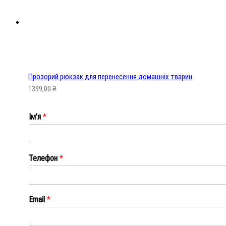
Прозорий рюкзак для перенесення домашніх тварин
1399,00
₴
Ім'я
*
Ім'я
Телефон
*
Email
*