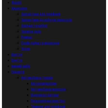
Xiaomi
Аксесуари
Запчастини для телефонів
Запчастини до роботів-пилососів
Зарядні та кабелі
Захисне скло
Ремінці
Селфі-палки та моноподи
Чохли
Взуття
Взуття
винний набір
Гаджети
Автомобільні товари
Автокомпресори
Автомобільні пилососи
Відеореєстратори
Пускозарядні пристрої
Тримачи для телефонів