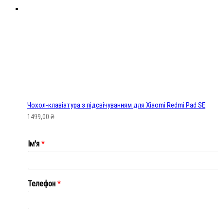
Чохол-клавіатура з підсвічуванням для Xiaomi Redmi Pad SE
1499,00
₴
Ім'я
*
Ім'я
Телефон
*