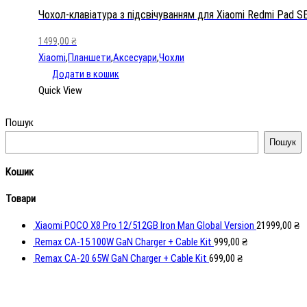
для
Чохол-клавіатура з підсвічуванням для Xiaomi Redmi Pad S
Xiaomi
1499,00
₴
Redmi
Xiaomi
,
Планшети
,
Аксесуари
,
Чохли
Pad
Додати в кошик
SE
Quick View
кількість
Пошук
Пошук
Кошик
Товари
Xiaomi POCO X8 Pro 12/512GB Iron Man Global Version
21999,00
₴
Remax CA-15 100W GaN Charger + Cable Kit
999,00
₴
Remax CA-20 65W GaN Charger + Cable Kit
699,00
₴