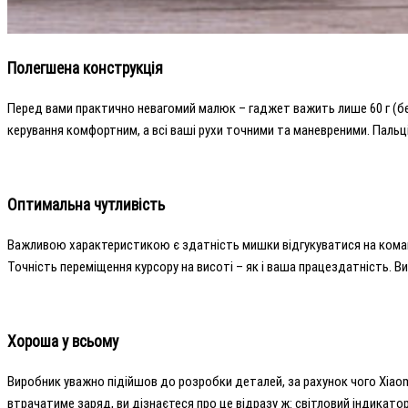
Полегшена конструкція
Перед вами практично невагомий малюк – гаджет важить лише 60 г (б
керування комфортним, а всі ваші рухи точними та маневреними. Паль
Оптимальна чутливість
Важливою характеристикою є здатність мишки відгукуватися на коман
Точність переміщення курсору на висоті – як і ваша працездатність. 
Хороша у всьому
Виробник уважно підійшов до розробки деталей, за рахунок чого Xiaomi
втрачатиме заряд, ви дізнаєтеся про це відразу ж: світловий індикатор