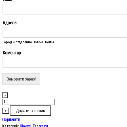
Адреса
Город и отделение Новой Почты
Коментар
Замовити зараз!
-
Миша
Xiaomi
Додати в кошик
+
Wireless
Порівняти
Mouse
Категорії:
Xiaomi
,
Гаджети