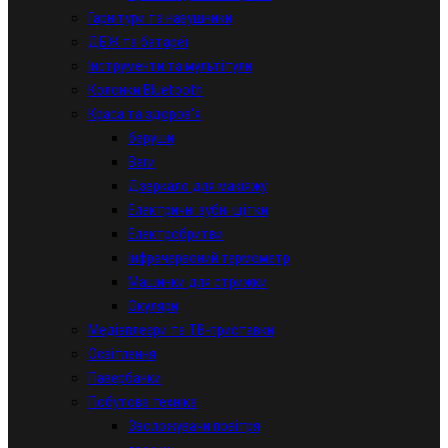
Гарнітури та навушники
ДБЖ та батареї
Інструменти та мультітули
Колонки Bluetooth
Краса та здоров'я
беруши
Ваги
Дзеркало для макіяжу
Електричні зубні щітки
Електробритви
Інфрачервоний термометр
Машинки для стрижки
Окуляри
Медіаплеєри та ТВ-приставки
Освітлення
Павербанки
Побутова техніка
Зволожувачи повітря