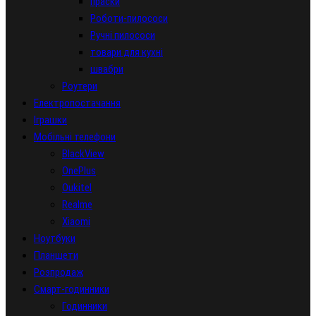
праски
Роботи-пилососи
Ручні пилососи
товари для кухні
швабри
Роутери
Електропостачання
Іграшки
Мобільні телефони
BlackView
OnePlus
Oukitel
Realme
Xiaomi
Ноутбуки
Планшети
Розпродаж
Смарт-годинники
Годинники