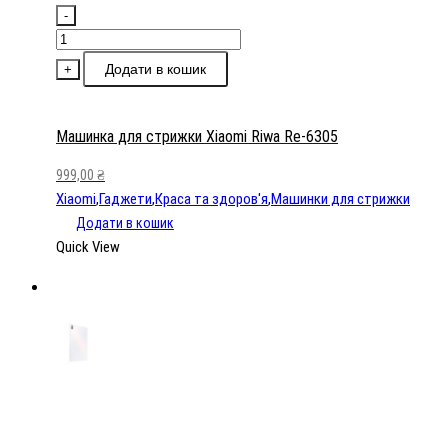
-
Машинка
для
Додати в кошик
+
стрижки
Xiaomi
Riwa
Машинка для стрижки Xiaomi Riwa Re-6305
Re-
999,00
₴
6305
Xiaomi
,
Гаджети
,
Краса та здоров'я
,
Машинки для стрижки
кількість
Додати в кошик
Quick View