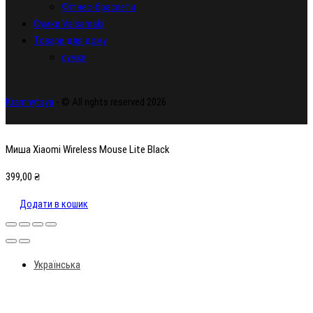
Фітнес-браслети
Сумки Valsamaki
Товари для дому
сумки
Kramnytsya
- © All rights reserved 2026
Миша Xiaomi Wireless Mouse Lite Black
399,00
₴
Додати в кошик
Українська