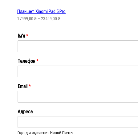
Планшет Xiaomi Pad 5 Pro
17999,00
₴
–
23499,00
₴
Ім'я
*
Ім'я
Телефон
*
Email
*
Адреса
Город и отделение Новой Почты