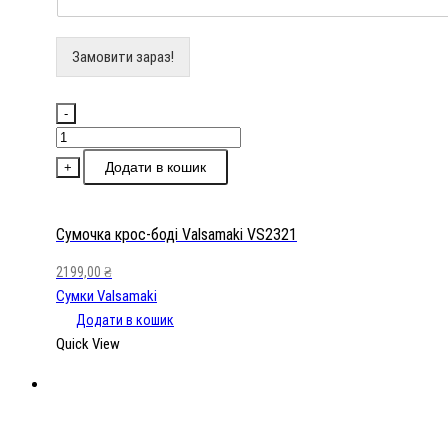
Замовити зараз!
-
Сумочка
крос-
Додати в кошик
+
боді
Valsamaki
VS2321
Сумочка крос-боді Valsamaki VS2321
кількість
2199,00
₴
Сумки Valsamaki
Додати в кошик
Quick View