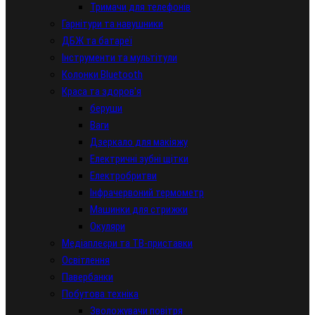
Тримачи для телефонів
Гарнітури та навушники
ДБЖ та батареї
Інструменти та мультітули
Колонки Bluetooth
Краса та здоров'я
беруши
Ваги
Дзеркало для макіяжу
Електричні зубні щітки
Електробритви
Інфрачервоний термометр
Машинки для стрижки
Окуляри
Медіаплеєри та ТВ-приставки
Освітлення
Павербанки
Побутова техніка
Зволожувачи повітря