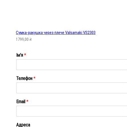
Сумка-ракушка через плече Valsamaki VS2303
1799,00
₴
Ім'я
*
Ім'я
Телефон
*
Email
*
Адреса