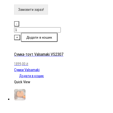
Замовити зараз!
-
Сумка-
тоут
Додати в кошик
+
Valsamaki
VS2307
кількість
Сумка-тоут Valsamaki VS2307
1899,00
₴
Сумки Valsamaki
Додати в кошик
Quick View