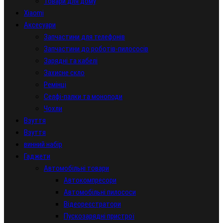
Товари для дому
Xiaomi
Аксесуари
Запчастини для телефонів
Запчастини до роботів-пилососів
Зарядні та кабелі
Захисне скло
Ремінці
Селфі-палки та моноподи
Чохли
Взуття
Взуття
винний набір
Гаджети
Автомобільні товари
Автокомпресори
Автомобільні пилососи
Відеореєстратори
Пускозарядні пристрої