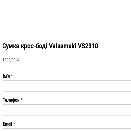
Сумка крос-боді Valsamaki VS2310
1999,00
₴
Ім'я
*
Ім'я
Телефон
*
Email
*