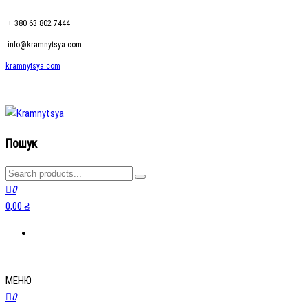
+ 380 63 802 7444
info@kramnytsya.com
kramnytsya.com
kramnytsya.com
Розумний вибір
Пошук
0
0,00 ₴
МЕНЮ
0