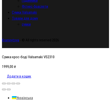
Годинники
Фітнес-браслети
Сумки Valsamaki
Товари для дому
сумки
Kramnytsya
- © All rights reserved 2026
Сумка крос-боді Valsamaki VS2310
1999,00
₴
Додати в кошик
Українська