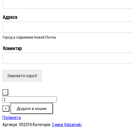
Адреса
Город и отделение Новой Почты
Коментар
Замовити зараз!
-
Сумка
крос-
Додати в кошик
+
боді
Порівняти
Valsamaki
Артикул:
VS2310
Категорія:
Сумки Valsamaki
VS2310