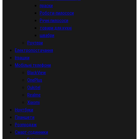
праски
Роботи-пилососи
Ручні пилососи
товари для кухні
швабри
Роутери
Електропостачання
Іграшки
Мобільні телефони
BlackView
OnePlus
Oukitel
Realme
Xiaomi
Ноутбуки
Планшети
Розпродаж
Смарт-годинники