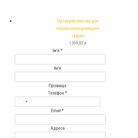
Прозорий рюкзак для
перенесення домашніх
тварин
1399,00
₴
Ім'я
*
Ім'я
Прізвище
Телефон
*
U
Email
*
n
i
t
Адреса
e