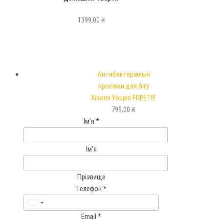
1399,00
₴
Антибактеріальні
кросівки для бігу
Xiaomi Youpin FREETIE
799,00
₴
Ім'я
*
Ім'я
Прізвище
Телефон
*
U
Email
*
n