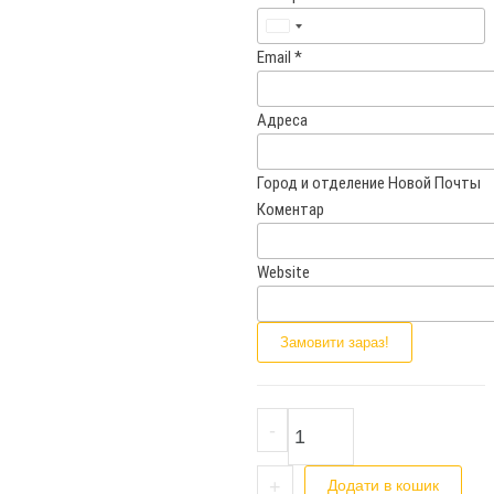
U
Email
*
n
i
t
Адреса
e
d
Город и отделение Новой Почты
S
Коментар
t
a
t
Website
e
s
Замовити зараз!
+
1
Трекер-брелок Hoco E91 Tiger 
-
+
Додати в кошик