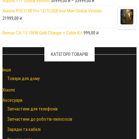
Xiaomi 17T Global Version
30999,00
₴
–
33999,00
₴
Xiaomi POCO X8 Pro 12/512GB Iron Man Global Version
21999,00
₴
Remax CA-15 100W GaN Charger + Cable Kit
999,00
₴
КАТЕГОРІЇ ТОВАРІВ
Iнше
Товари для дому
Xiaomi
Аксесуари
Запчастини для телефонів
Запчастини до роботів-пилососів
Зарядні та кабелі