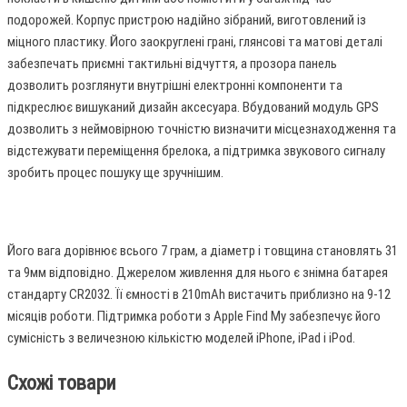
подорожей. Корпус пристрою надійно зібраний, виготовлений із
міцного пластику. Його заокруглені грані, глянсові та матові деталі
забезпечать приємні тактильні відчуття, а прозора панель
дозволить розглянути внутрішні електронні компоненти та
підкреслює вишуканий дизайн аксесуара. Вбудований модуль GPS
дозволить з неймовірною точністю визначити місцезнаходження та
відстежувати переміщення брелока, а підтримка звукового сигналу
зробить процес пошуку ще зручнішим.
Його вага дорівнює всього 7 грам, а діаметр і товщина становлять 31
та 9мм відповідно. Джерелом живлення для нього є знімна батарея
стандарту CR2032. Її ємності в 210mAh вистачить приблизно на 9-12
місяців роботи. Підтримка роботи з Apple Find My забезпечує його
сумісність з величезною кількістю моделей iPhone, iPad і iPod.
Схожі товари