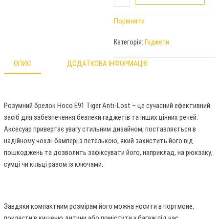
Порівняти
Категорія:
Гаджети
ОПИС
ДОДАТКОВА ІНФОРМАЦІЯ
Розумний брелок Hoco E91 Tiger Anti-Lost – це сучасний ефективний
засіб для забезпечення безпеки гаджетів та інших цінних речей.
Аксесуар привертає увагу стильним дизайном, поставляється в
надійному чохлі-бампері з петелькою, який захистить його від
пошкоджень та дозволить зафіксувати його, наприклад, на рюкзаку,
сумці чи кільці разом із ключами.
Завдяки компактним розмірам його можна носити в портмоне,
покласти в кишеню дитини або помістити у багаж під час