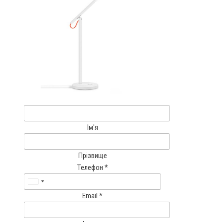
Ім'я
Прізвище
Телефон
*
U
Email
*
n
i
t