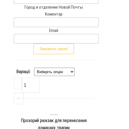
d
Город и отделение Новой Почты
S
Коментар
t
a
t
Email
e
s
Замовити зараз!
+
1
Варіації
Прозорий рюкзак для перенесення дома
-
+
Прозорий рюкзак для перенесення
домашніх тварин