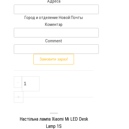
Адреса
e
d
Город и отделение Новой Почты
S
Коментар
t
a
t
Comment
e
s
Замовити зараз!
+
1
Настільна лампа Xiaomi Mi LED Desk Lam
-
+
Настільна лампа Xiaomi Mi LED Desk
Lamp 1S