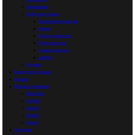
Павербанки
Побутова техніка
Зволожувачи повітря
праски
Роботи-пилососи
Ручні пилососи
товари для кухні
швабри
Роутери
Електропостачання
Іграшки
Мобільні телефони
BlackView
OnePlus
Oukitel
Realme
Xiaomi
Ноутбуки