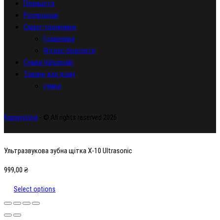
Планшети
Розпродаж
Смарт-годинники
Годинники
Фітнес-браслети
Сумки Valsamaki
Товари для дому
сумки
Kramnytsya
- © All rights reserved 2026
Ультразвукова зубна щітка X-10 Ultrasonic
999,00
₴
Select options