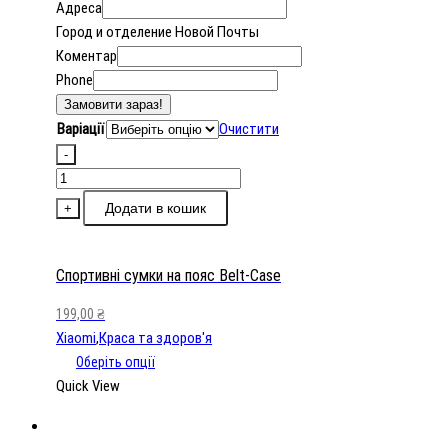
Адреса
Город и отделение Новой Почты
Коментар
Phone
Замовити зараз!
Варіації
Очистити
-
Спортивні
сумки
Додати в кошик
+
на
пояс
Belt-
Спортивні сумки на пояс Belt-Case
Case
199,00
₴
кількість
Xiaomi
,
Краса та здоров'я
Оберіть опції
Quick View