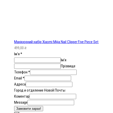
Манікюрний набір Xiaomi Mijia Nail Clipper Five Piece Set
499,00
₴
Ім'я
*
Ім'я
Прізвище
Телефон
*
Email
*
Адреса
Город и отделение Новой Почты
Коментар
Message
Замовити зараз!