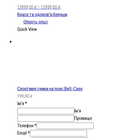
13999,00
₴
–
15999,00
₴
Краса та здоров'я
,
беруши
Оберіть опції
Quick View
Спортивні сумки на пояс Belt-Case
199,00
₴
Ім'я
*
Ім'я
Прізвище
Телефон
*
Email
*