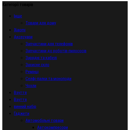
Категорії товарів
Iнше
Товари для дому
Xiaomi
Аксесуари
Запчастини для телефонів
Запчастини до роботів-пилососів
Зарядні та кабелі
Захисне скло
Ремінці
Селфі-палки та моноподи
Чохли
Взуття
Взуття
винний набір
Гаджети
Автомобільні товари
Автокомпресори