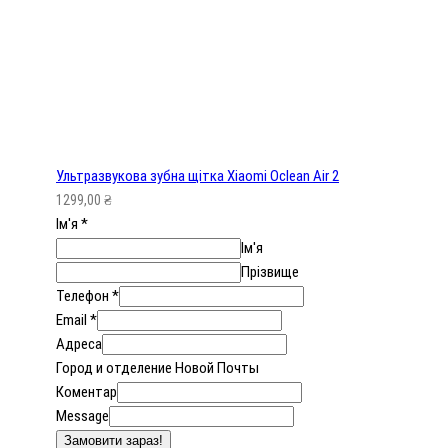
Ультразвукова зубна щітка Xiaomi Oclean Air 2
1299,00
₴
Ім'я
*
Ім'я
Прізвище
Телефон
*
Email
*
Адреса
Город и отделение Новой Почты
Коментар
Message
Замовити зараз!