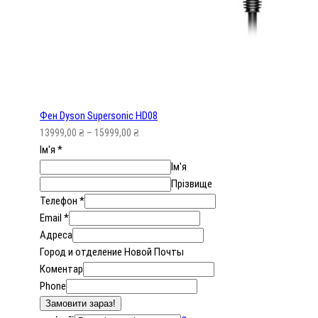
Фен Dyson Supersonic HD08
13999,00
₴
–
15999,00
₴
Ім'я
*
Ім'я
Прізвище
Телефон
*
Email
*
Адреса
Город и отделение Новой Почты
Коментар
Phone
Замовити зараз!