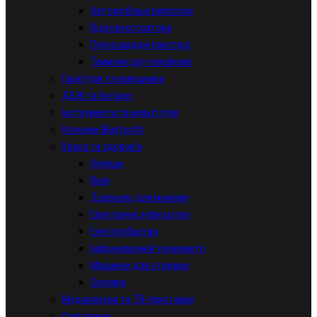
Автомобільні пилососи
Відеореєстратори
Пускозарядні пристрої
Тримачи для телефонів
Гарнітури та навушники
ДБЖ та батареї
Інструменти та мультітули
Колонки Bluetooth
Краса та здоров'я
беруши
Ваги
Дзеркало для макіяжу
Електричні зубні щітки
Електробритви
Інфрачервоний термометр
Машинки для стрижки
Окуляри
Медіаплеєри та ТВ-приставки
Освітлення