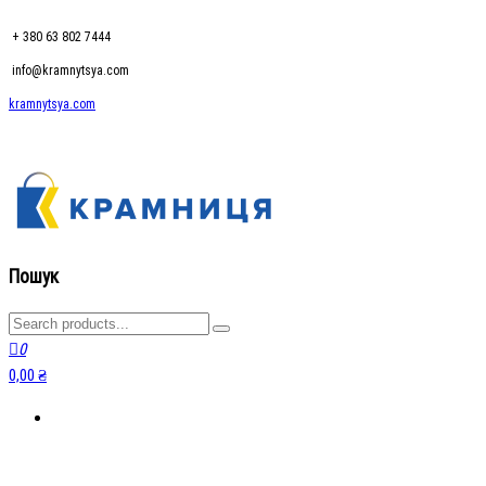
+ 380 63 802 7444
info@kramnytsya.com
kramnytsya.com
kramnytsya.com
Розумний вибір
Пошук
0
0,00 ₴