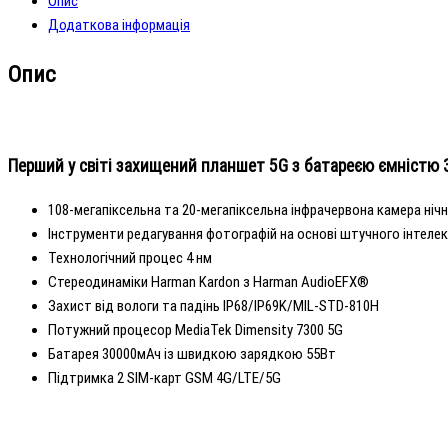
Опис
Global
Додаткова інформація
Version
кількість
Опис
Перший у світі захищений планшет 5G з батареєю ємністю 
108-мегапіксельна та 20-мегапіксельна інфрачервона камера ніч
Інструменти редагування фотографій на основі штучного інтеле
Технологічний процес 4 нм
Стереодинаміки Harman Kardon з Harman AudioEFX®
Захист від вологи та падінь IP68/IP69K/MIL-STD-810H
Потужний процесор MediaTek Dimensity 7300 5G
Батарея 30000мАч із швидкою зарядкою 55Вт
Підтримка 2 SIM-карт GSM 4G/LTE/5G