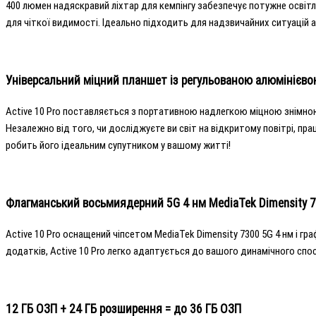
400 люмен надяскравий ліхтар для кемпінгу забезпечує потужне освітл
для чіткої видимості. Ідеально підходить для надзвичайних ситуацій а
Універсальний міцний планшет із регульованою алюмінієв
Active 10 Pro поставляється з портативною надлегкою міцною знімною 
Незалежно від того, чи досліджуєте ви світ на відкритому повітрі, п
робить його ідеальним супутником у вашому житті!
Флагманський восьмиядерний 5G 4 нм MediaTek Dimensity 
Active 10 Pro оснащений чіпсетом MediaTek Dimensity 7300 5G 4 нм і г
додатків, Active 10 Pro легко адаптується до вашого динамічного спо
12 ГБ ОЗП + 24 ГБ розширення = до 36 ГБ ОЗП