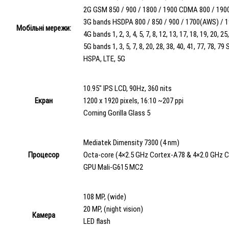
2G GSM 850 / 900 / 1800 / 1900 CDMA 800 / 190
3G bands HSDPA 800 / 850 / 900 / 1700(AWS) / 1
Мобільні мережи:
4G bands 1, 2, 3, 4, 5, 7, 8, 12, 13, 17, 18, 19, 20, 25
5G bands 1, 3, 5, 7, 8, 20, 28, 38, 40, 41, 77, 78, 7
HSPA, LTE, 5G
10.95" IPS LCD, 90Hz, 360 nits
Екран
1200 x 1920 pixels, 16:10 ~207 ppi
Corning Gorilla Glass 5
Mediatek Dimensity 7300 (4 nm)
Процесор
Octa-core (4×2.5 GHz Cortex-A78 & 4×2.0 GHz 
GPU Mali-G615 MC2
108 MP, (wide)
20 MP, (night vision)
Камера
LED flash