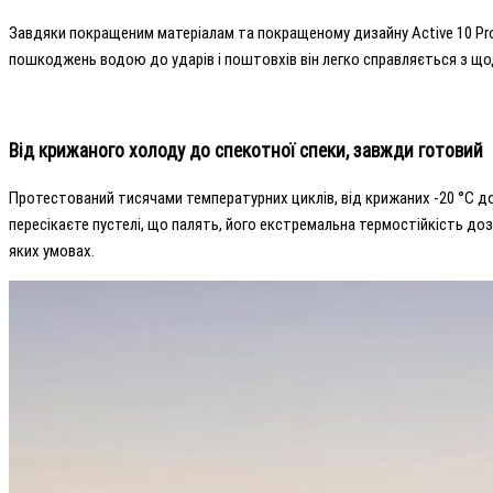
Завдяки покращеним матеріалам та покращеному дизайну Active 10 Pro 
пошкоджень водою до ударів і поштовхів він легко справляється з що
Від крижаного холоду до спекотної спеки, завжди готовий
Протестований тисячами температурних циклів, від крижаних -20 °C до
пересікаєте пустелі, що палять, його екстремальна термостійкість до
яких умовах.