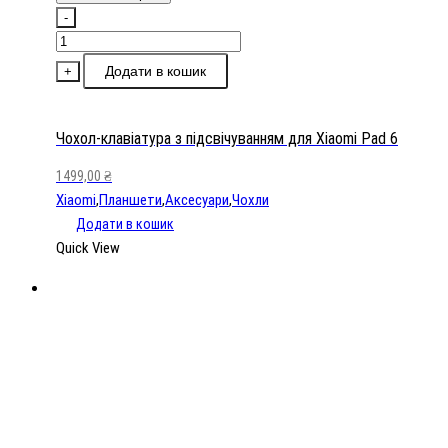
-
Чохол-
клавіатура
Додати в кошик
+
з
підсвічуванням
для
Чохол-клавіатура з підсвічуванням для Xiaomi Pad 6
Xiaomi
1499,00
₴
Pad
Xiaomi
,
Планшети
,
Аксесуари
,
Чохли
6
Додати в кошик
кількість
Quick View