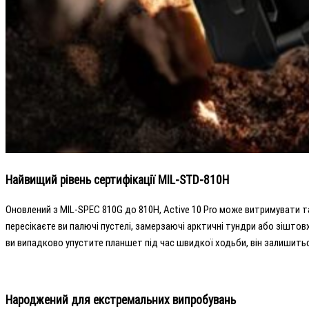
Найвищий рівень сертифікації MIL-STD-810H
Оновлений з MIL-SPEC 810G до 810H, Active 10 Pro може витримувати та
пересікаєте ви палючі пустелі, замерзаючі арктичні тундри або зіштов
ви випадково упустите планшет під час швидкої ходьби, він залишитьс
Народжений для екстремальних випробувань