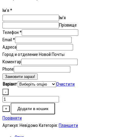
Ім'я
*
Ім'я
Прізвище
Телефон
*
Email
*
Адреса
Город и отделение Новой Почты
Коментар
Phone
Замовити зараз!
Варіант
Очистити
-
Blackview
TAB
Додати в кошик
+
Active
Порівняти
10
Артикул:
Невідомо
Категорія:
Планшети
Pro
5G