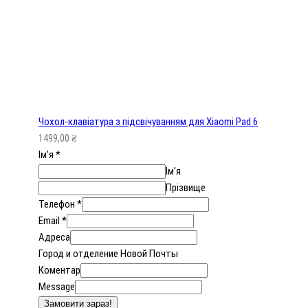
Чохол-клавіатура з підсвічуванням для Xiaomi Pad 6
1499,00
₴
Ім'я
*
Ім'я
Прізвище
Телефон
*
Email
*
Адреса
Город и отделение Новой Почты
Коментар
Message
Замовити зараз!