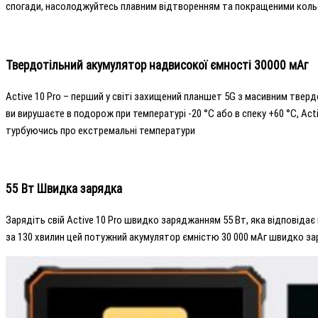
спогади, насолоджуйтесь плавним відтворенням та покращеними кольо
Твердотільний акумулятор надвисокої ємності 30000 мАг
Active 10 Pro – перший у світі захищений планшет 5G з масивним твер
ви вирушаєте в подорож при температурі -20 °C або в спеку +60 °C, Act
турбуючись про екстремальні температури
55 Вт Швидка зарядка
Зарядіть свій Active 10 Pro швидко заряджанням 55 Вт, яка відповідає 
за 130 хвилин цей потужний акумулятор ємністю 30 000 мАг швидко за