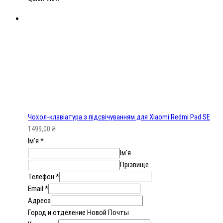
Чохол-клавіатура з підсвічуванням для Xiaomi Redmi Pad SE
1499,00
₴
Ім'я
*
Ім'я
Прізвище
Телефон
*
Email
*
Адреса
Город и отделение Новой Почты