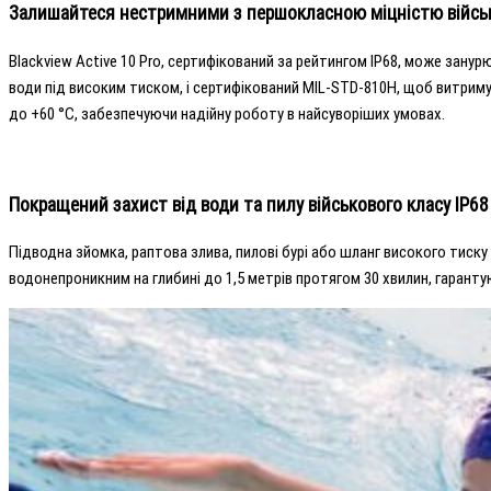
Залишайтеся нестримними з першокласною міцністю військ
Blackview Active 10 Pro, сертифікований за рейтингом IP68, може занур
води під високим тиском, і сертифікований MIL-STD-810H, щоб витримува
до +60 °C, забезпечуючи надійну роботу в найсуворіших умовах.
Покращений захист від води та пилу військового класу IP68
Підводна зйомка, раптова злива, пилові бурі або шланг високого тиску 
водонепроникним на глибині до 1,5 метрів протягом 30 хвилин, гарант