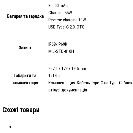
30000 mAh
Charging 55W
Батарея та зарядка
Reverse charging 10W
USB Type-C 2.0, OTG
IP68/IP69K
Захист
MIL-STD-810H
267.6 x 179 x 19.5 mm
Габарити та
1214 g
комплектація
Комплектация: Кабель Type-C на Type-C, блок 
cтілус, документація
Схожі товари