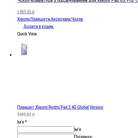
Чохол-клавіатура з підсвічуванням для Xiaomi Pad 6S Pro 1
Xiaomi
1499,00
₴
Pad
Xiaomi
,
Планшети
,
Аксесуари
,
Чохли
6S
Додати в кошик
Pro
Quick View
12.4"
кількість
Планшет Xiaomi Redmi Pad 2 4G Global Version
9499,00
₴
Ім'я
*
Ім'я
Прізвище