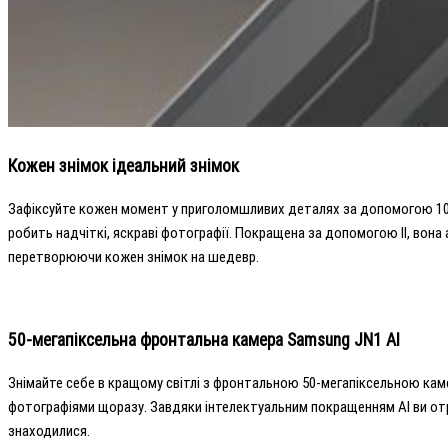
Кожен знімок ідеальний знімок
Зафіксуйте кожен момент у приголомшливих деталях за допомогою 108-
робить надчіткі, яскраві фотографії. Покращена за допомогою ІІ, вон
перетворюючи кожен знімок на шедевр.
50-мегапіксельна фронтальна камера Samsung JN1 AI
Знімайте себе в кращому світлі з фронтальною 50-мегапіксельною каме
фотографіями щоразу. Завдяки інтелектуальним покращенням AI ви отрим
знаходилися.