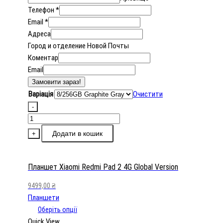
Телефон
*
Email
*
Адреса
Город и отделение Новой Почты
Коментар
Email
Замовити зараз!
Варіація
Очистити
-
Планшет
Xiaomi
Додати в кошик
+
Redmi
Pad
2
Планшет Xiaomi Redmi Pad 2 4G Global Version
4G
9499,00
₴
Global
Планшети
Version
Оберіть опції
кількість
Quick View