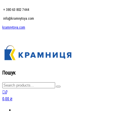
+ 380 63 802 7444
info@kramnytsya.com
kramnytsya.com
kramnytsya.com
Розумний вибір
Пошук
0
0,00 ₴