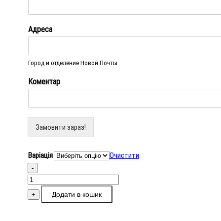
Адреса
Город и отделение Новой Почты
Коментар
Замовити зараз!
Варіація
Очистити
-
Valsamaki
iPhone
Додати в кошик
+
Bag
кількість