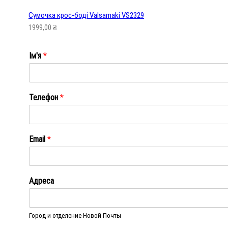
Сумочка крос-боді Valsamaki VS2329
1999,00
₴
Ім'я
*
Ім'я
Телефон
*
Email
*
Адреса
Город и отделение Новой Почты