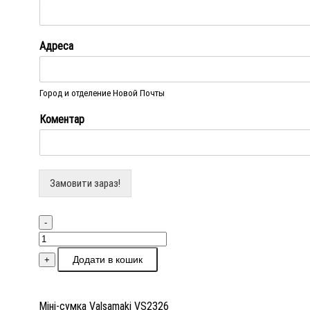
Адреса
Город и отделение Новой Почты
Коментар
Замовити зараз!
-
Мiні-
сумка
Додати в кошик
+
Valsamaki
VS2326
кількість
Мiні-сумка Valsamaki VS2326