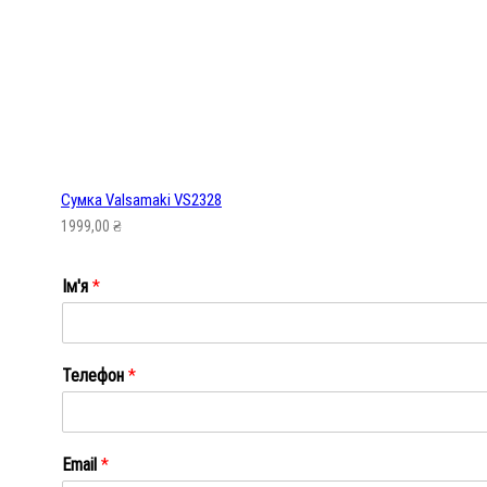
Сумка Valsamaki VS2328
1999,00
₴
Ім'я
*
Ім'я
Телефон
*
Email
*