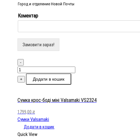
Город и отделение Новой Почты
Коментар
Замовити зараз!
-
Сумка
крос-
Додати в кошик
+
боді
міні
Valsamaki
Сумка крос-боді міні Valsamaki VS2324
VS2324
1799,00
₴
кількість
Сумки Valsamaki
Додати в кошик
Quick View