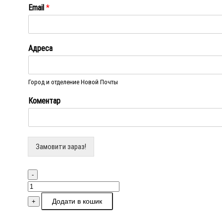
Email
*
Адреса
Город и отделение Новой Почты
Коментар
Замовити зараз!
-
Сумка-
тоут
Додати в кошик
+
Valsamaki
VS2323