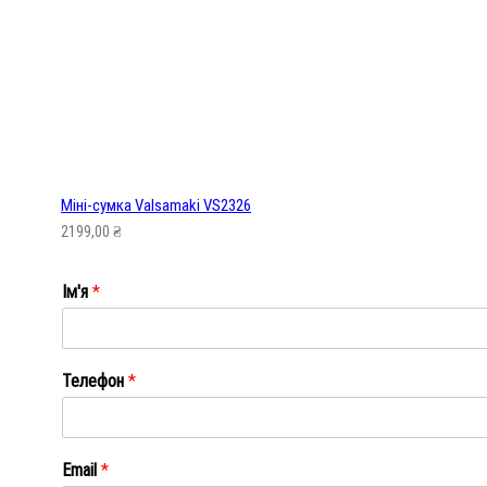
Мiні-сумка Valsamaki VS2326
2199,00
₴
Ім'я
*
Ім'я
Телефон
*
Email
*