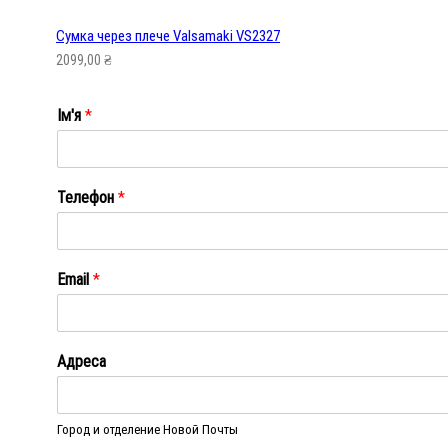
Сумка через плече Valsamaki VS2327
2099,00
₴
Ім'я
*
Ім'я
Телефон
*
Email
*
Адреса
Город и отделение Новой Почты