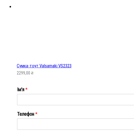
Сумка-тоут Valsamaki VS2323
2299,00
₴
Ім'я
*
Ім'я
Телефон
*