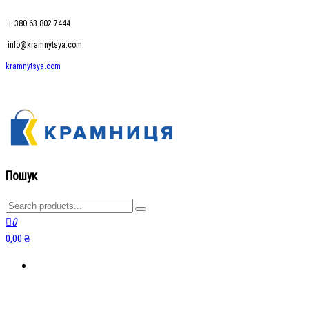
+ 380 63 802 7444
info@kramnytsya.com
kramnytsya.com
kramnytsya.com
Розумний вибір
Пошук
0
0,00 ₴