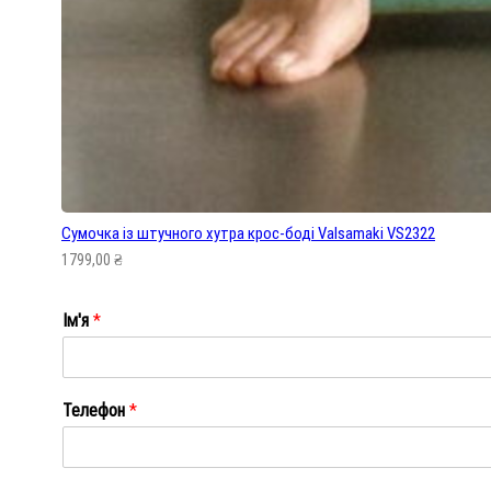
Сумочка із штучного хутра крос-боді Valsamaki VS2322
1799,00
₴
Ім'я
*
Ім'я
Телефон
*