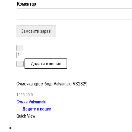
Коментар
Замовити зараз!
-
Сумочка
крос-
Додати в кошик
+
боді
Valsamaki
VS2329
Сумочка крос-боді Valsamaki VS2329
кількість
1999,00
₴
Сумки Valsamaki
Додати в кошик
Quick View