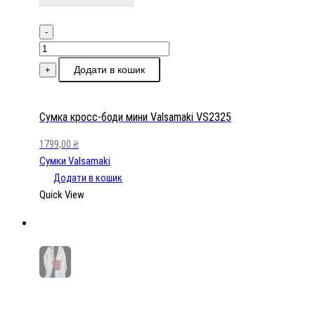
-
Сумка
кросс-
Додати в кошик
+
боди
мини
Valsamaki
Сумка кросс-боди мини Valsamaki VS2325
VS2325
1799,00
₴
кількість
Сумки Valsamaki
Додати в кошик
Quick View