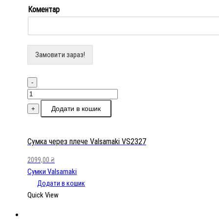
Коментар
Замовити зараз!
-
Сумка
через
Додати в кошик
+
плече
Valsamaki
VS2327
Сумка через плече Valsamaki VS2327
кількість
2099,00
₴
Сумки Valsamaki
Додати в кошик
Quick View