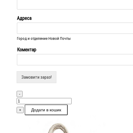
Адреса
Город и отделение Новой Почты
Коментар
Замовити зараз!
-
Сумка
Valsamaki
Додати в кошик
+
VS2328
кількість